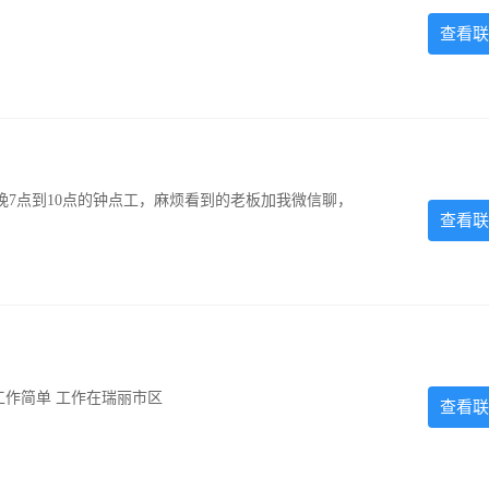
查看联
7点到10点的钟点工，麻烦看到的老板加我微信聊，
查看联
门店商品信息记录，做成文档 一天三小时，一天100元，工作简单 工作在瑞丽市区
查看联