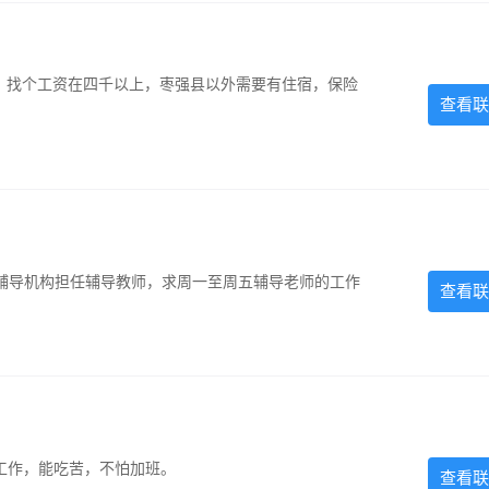
照，找个工资在四千以上，枣强县以外需要有住宿，保险
查看联
辅导机构担任辅导教师，求周一至周五辅导老师的工作
查看联
的工作，能吃苦，不怕加班。
查看联