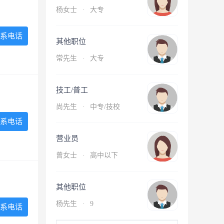
杨女士
·
大专
系电话
其他职位
常先生
·
大专
技工/普工
尚先生
·
中专/技校
系电话
营业员
曾女士
·
高中以下
其他职位
杨先生
·
9
系电话