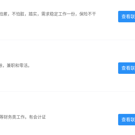
，不怕累，不怕脏，踏实，需求稳定工作一份，保险不干
查看联
除，兼职和零活。
查看联
计等财务类工作。有会计证
查看联