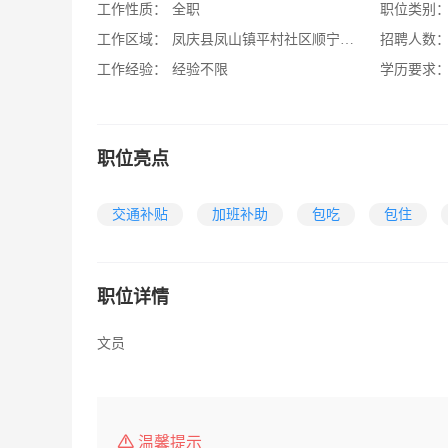
工作性质：
全职
职位类别
工作区域：
凤庆县凤山镇平村社区顺宁佳苑5-7栋2单元403
招聘人数
工作经验：
经验不限
学历要求
职位亮点
交通补贴
加班补助
包吃
包住
职位详情
文员
温馨提示