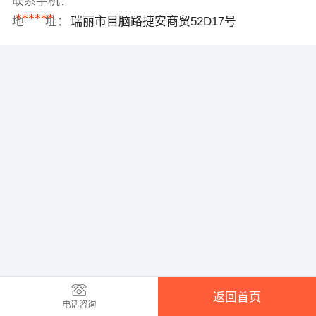
联系手机：
******
地 址：
瑞丽市目脑路捷安商贸52D17号
返回首页
电话咨询